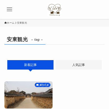
ホーム
安東観光
安東観光
– tag –
新着記事
人気記事
慶尚北道