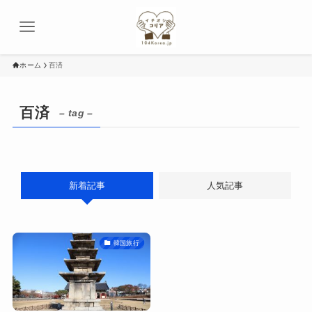
ホーム
百済
百済
– tag –
新着記事
人気記事
韓国旅行