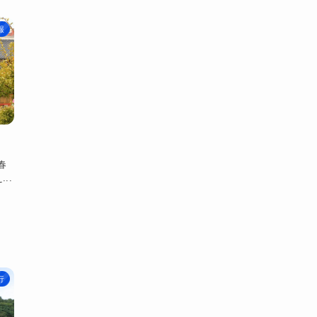
報
春
..
行