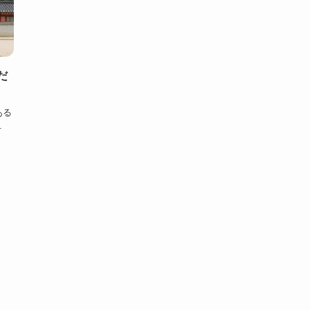
だ
ある
.